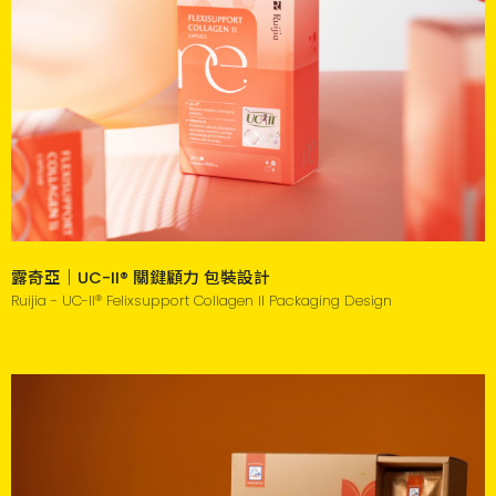
露奇亞｜UC-II® 關鍵顧力 包裝設計
Ruijia - UC-II® Felixsupport Collagen II Packaging Design