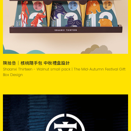
陝拾叄｜核桃隨手包 中秋禮盒設計
Shaanxi Thirteen - Walnut small pack | The Mid-Autumn Festival Gift
Box Design