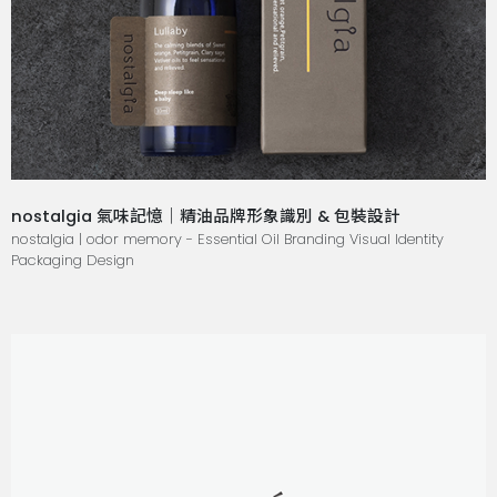
nostalgia 氣味記憶｜精油品牌形象識別 & 包裝設計
nostalgia | odor memory - Essential Oil Branding Visual Identity
Packaging Design