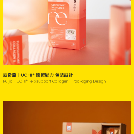
露奇亞｜UC-II® 關鍵顧力 包裝設計
Ruijia - UC-II® Felixsupport Collagen II Packaging Design