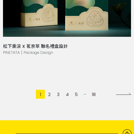
松下乘涼 X 茗京萃 聯名禮盒設計
PINETATA｜Package Design
1
2
3
4
5
18