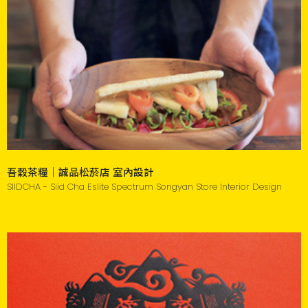
吾穀茶糧｜誠品松菸店 室內設計
SIIDCHA - Siid Cha Eslite Spectrum Songyan Store Interior Design