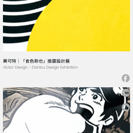
美可特｜「食色新也」擔露設計展
Victor Design - Danlou Design Exhibition