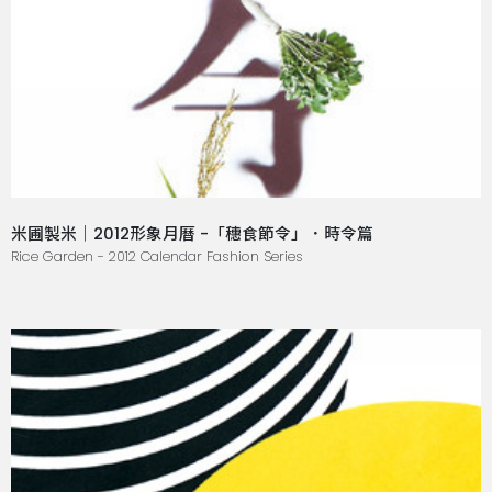
米圃製米｜2012形象月曆 -「穗食節令」．時令篇
Rice Garden - 2012 Calendar Fashion Series