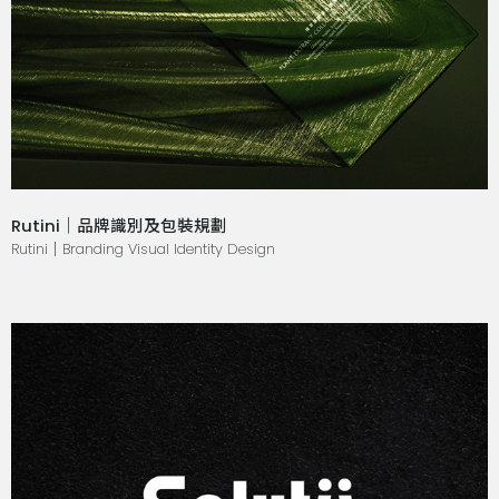
Rutini｜品牌識別及包裝規劃
Rutini｜Branding Visual Identity Design