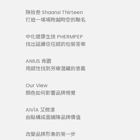
陝拾叁 Shaanxi Thirteen
打造一場場跨越時空的聯名
中化健康生技 PHERMPEP
找出延續信任感的包裝答案
ANIUS 肯園
用感性找到芳療潛藏的意義
Our View
顏色如何影響品牌視覺
AIVÍA 艾微漾
由點構成面鋪陳品牌價值
改變品牌形象的第一步