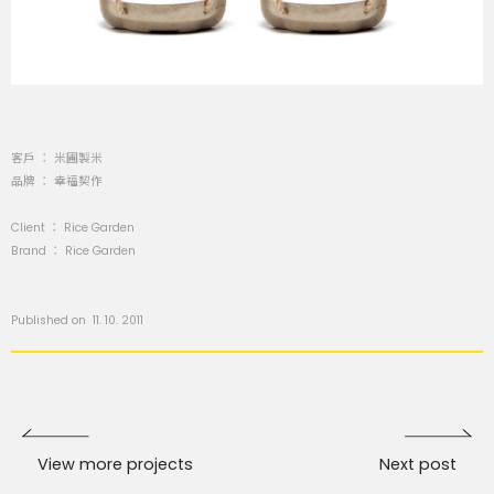
客戶 ： 米圃製米
品牌 ： 幸福契作
Client ： Rice Garden
Brand ： Rice Garden
Published on 11. 10. 2011
View more projects
Next post