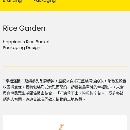
Branding
Packaging
Rice Garden
happiness Rice Bucket
Packaging Design
“
幸福滿桶
“
延續系列品牌精神，靈感來自米缸盛裝滿溢的米，象徵五穀豐
收圓滿意像。獨特包裝形式素雅而簡約，訴說著最單純的幸福滋味。米食
與台灣民眾生活關係緊密結合，「汗滴禾下土，粒粒皆辛苦。」從許多諺
語先人智慧，諄諄告誡我們敬天惜物的土地智慧。