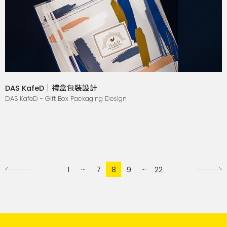
DAS KafeD｜禮盒包裝設計
DAS KafeD - Gift Box Packaging Design
1
7
8
9
22