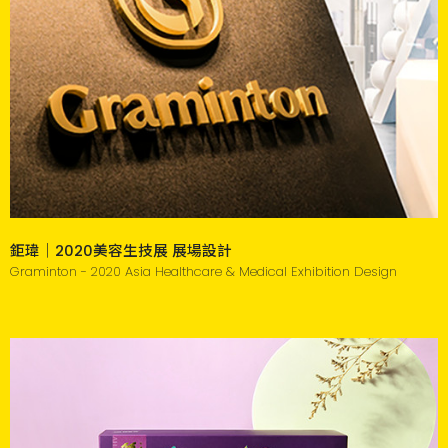
鉅瑋｜2020美容生技展 展場設計
Graminton - 2020 Asia Healthcare & Medical Exhibition Design