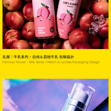
名屋｜牛乳系列・白桃＆荔枝牛乳 包裝設計
Famous House - Milk Series | Peach & Lychee Packaging Design