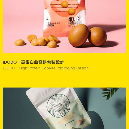
IDODO｜高蛋白曲奇餅包裝設計
IDODO - High Protein Cooikes Packaging Design