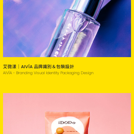
艾微漾｜AIVÍA 品牌識別＆包裝設計
AIVÍA - Branding Visual Identity Packaging Design