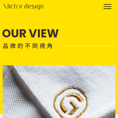
OUR VIEW
品 牌 的 不 同 視 角