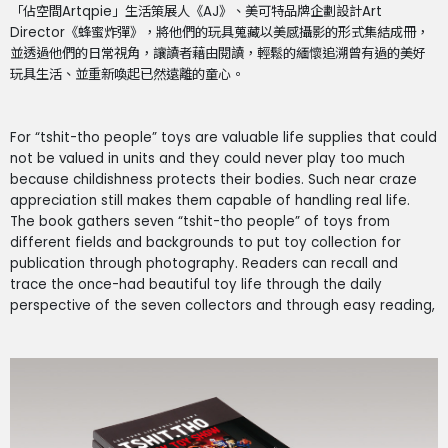
「佔空間Artqpie」生活策展人《AJ》、美可特品牌企劃設計Art
Director《蜂蜜炸彈》，將他們的玩具蒐藏以美感攝影的形式集結成冊，
並透過他們的日常視角，讓讀者藉由閱讀，輕鬆的緬懷追溯曾有過的美好
玩具生活、並重新喚起已然遠離的童心。
For “tshit-tho people” toys are valuable life supplies that could
not be valued in units and they could never play too much
because childishness protects their bodies. Such near craze
appreciation still makes them capable of handling real life.
The book gathers seven “tshit-tho people” of toys from
different fields and backgrounds to put toy collection for
publication through photography. Readers can recall and
trace the once-had beautiful toy life through the daily
perspective of the seven collectors and through easy reading,