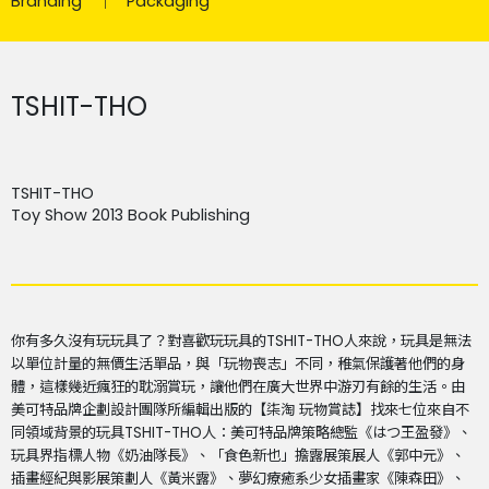
Branding
Packaging
TSHIT-THO
TSHIT-THO
Toy Show 2013 Book Publishing
你有多久沒有玩玩具了？對喜歡玩玩具的TSHIT-THO人來說，玩具是無法
以單位計量的無價生活單品，與「玩物喪志」不同，稚氣保護著他們的身
體，這樣幾近瘋狂的耽溺賞玩，讓他們在廣大世界中游刃有餘的生活。由
美可特品牌企劃設計團隊所編輯出版的【柒淘 玩物賞誌】找來七位來自不
同領域背景的玩具TSHIT-THO人：美可特品牌策略總監《はつ王盈發》、
玩具界指標人物《奶油隊長》、「食色新也」擔露展策展人《郭中元》、
插畫經紀與影展策劃人《黃米露》、夢幻療癒系少女插畫家《陳森田》、