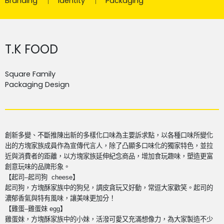
Branding
Identity
Packaging
T.K FOOD
Square Family
Packaging Design
創新多變、不斷推陳出新的多樣化口味為主要訴求點，以各種口味所變化
出的方塊家族成員作為宣傳代言人，除了凸顯多口味化的獨家特色，並拉
近與消費者的距離，以方塊家族延伸紀念商品，增加食玩趣味，塑造更富
創意玩味的品牌形象。
【起司–起司狗 cheese】
起司狗，方塊酥家族中的狗兒，調皮貪玩又好動，常逗大家歡笑。起司的
濃郁香氣與特有風味，讓美味更加分！
【雞蛋–雞蛋妹 egg】
雞蛋妹，方塊酥家族中的小妹，活潑可愛又充滿想像力，為大家製造不少