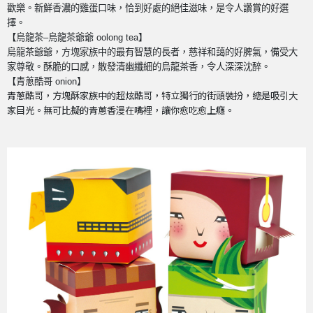
歡樂。新鮮香濃的雞蛋口味，恰到好處的絕佳滋味，是令人讚賞的好選
擇。
【烏龍茶–烏龍茶爺爺 oolong tea】
烏龍茶爺爺，方塊家族中的最有智慧的長者，慈祥和藹的好脾氣，備受大
家尊敬。酥脆的口感，散發清幽纖細的烏龍茶香，令人深深沈醉。
【青蔥酷哥 onion】
青蔥酷哥，方塊酥家族中的超炫酷哥，特立獨行的街頭裝扮，總是吸引大
家目光。無可比擬的青蔥香漫在嘴裡，讓你愈吃愈上癮。