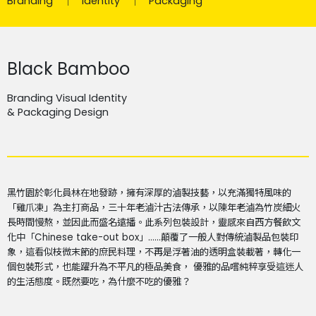
Branding
Identity
Packaging
Black Bamboo
Branding Visual Identity
& Packaging Design
黑竹園於彰化員林在地發跡，擁有深厚的滷製技藝，以充滿獨特風味的
「雞爪凍」為主打商品，三十年老滷汁古法傳承，以陳年老滷為竹炭細火
長時間慢熬，並因此而盛名遠播。此系列包裝設計，靈感來自西方餐飲文
化中「
Chinese take-out box
」
……
顛覆了一般人對傳統滷製品包裝印
象，這看似枝微末節的庶民料理，不再是浮著油的透明盒裝載著，轉化一
個包裝形式，也能躍升為不平凡的極品美食， 優雅的品嚐純粹享受這迷人
的生活態度。既然要吃，為什麼不吃的優雅？