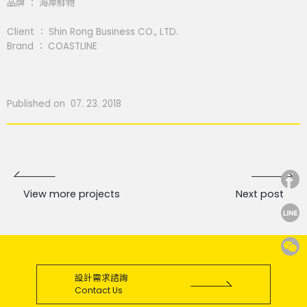
品牌 ： 海岸鮮物
Client ： Shin Rong Business CO., LTD.
Brand ： COASTLINE
Published on 07. 23. 2018
View more projects
Next post
設計需求諮詢
Contact Us