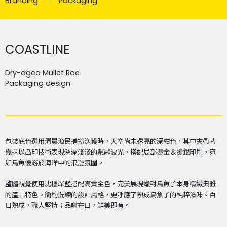
Branding
Packaging
COASTLINE
Dry-aged Mullet Roe
Packaging design
包裝底色選用清晨漁民捕撈漁獲時，天空尚未透亮的深紺色，其中夾帶著
幾抹以凸印技術表現深深淺淺的粼粼波光，搭配局部燙金＆燙銀印刷，宛
如烏魚優游於海洋中的浪漫氛圍。
整體視覺使用沈穩深藍搭配高貴金色，完美展現蠟封烏魚子本身精緻典雅
的產品特色。簡約洗練的設計風格，更呼應了熟成烏魚子的純粹滋味。百
日熟成，職人堅持；品嚐在口，鮮美即有。