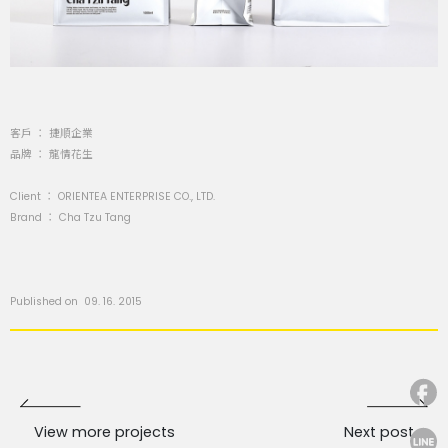
客戶 ： 捷順企業
品牌 ： 龍情花生
Client ： ORIENTEA ENTERPRISE CO., LTD.
Brand ： Cha Tzu Tang
Published on 09. 16. 2015
View more projects
Next post