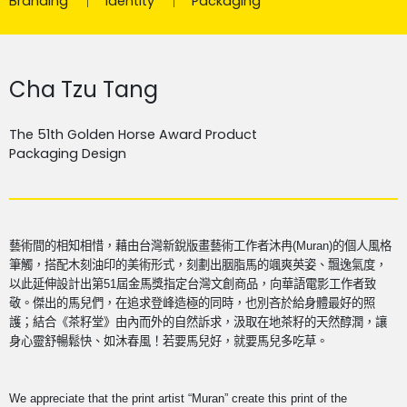
Branding
Identity
Packaging
Cha Tzu Tang
The 51th Golden Horse Award Product
Packaging Design
藝術間的相知相惜，藉由台灣新銳版畫藝術工作者沐冉
(Muran)
的個人風格
筆觸，搭配木刻油印的美術形式，刻劃出胭脂馬的颯爽英姿、飄逸氣度，
以此延伸設計出第
51
屆金馬獎指定台灣文創商品，向華語電影工作者致
敬。傑出的馬兒們，在追求登峰造極的同時，也別吝於給身體最好的照
護；結合《茶籽堂》由內而外的自然訴求，汲取在地茶籽的天然醇潤，讓
身心靈舒暢鬆快、如沐春風！若要馬兒好，就要馬兒多吃草。
We appreciate that the print artist “Muran” create this print of the