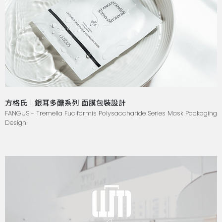
方格氏｜銀耳多醣系列 面膜包裝設計
FANGUS - Tremella Fuciformis Polysaccharide Series Mask Packaging
Design