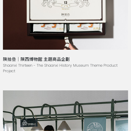
陝拾叄｜陝西博物館 主題商品企劃
Shaanxi Thirteen - The Shaanxi History Museum Theme Product
Project