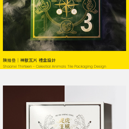
陝拾叄｜神獸瓦片 禮盒設計
Shaanxi Thirteen - Celestial Animals Tile Packaging Design