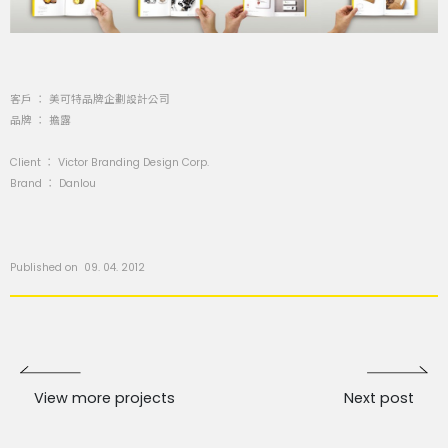
客戶 ： 美可特品牌企劃設計公司
品牌 ： 擔露
Client ： Victor Branding Design Corp.
Brand ： Danlou
Published on 09. 04. 2012
View more projects
Next post