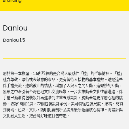
Branding
Danlou
Danlou 1.5
別於第一本擔露，
1.5
所詮釋的是台灣人最感性「禮」的哲學精神。「禮」
蘊含尊敬、厚待或表敬意的贈品，更有著待人接物的基本禮數。透過這些
伴手禮交流，連絡彼此的情感，增加了人與人之間互動，這微妙的互動，
無形之中牽引著台灣在地文化交流匯聚，一步步推動著文化往前邁進，伴
手禮已漸漸從包裝設計再進階到注重五感設計，觸動著是更深層心裡的感
動。收錄
18
個品牌，
72
個包裝設計案例，美可特從包裝尺度、結構、材質
到符碼、色彩、文化，簡明扼要剖析品牌背後所醞釀核心精神。將設計與
文化融入生活，把台灣好味道打包帶走。