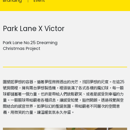
Branding
Event
Park Lane X Victor
Park Lane No.25 Dreaming
Christmas Project
圍塑起夢想的容器，循著夢徑微微透出的光芒，找回夢想的尺度。在這
25
號房間裡，擁有兩台夢想製造機，裡頭裝滿了各式各樣的魔幻球，每一顆
球都儲蓄著一個力量，也許是帶給人們放鬆歡笑、或者是感受到幸福的力
量。一顆顆球帶給觀者各種訊息，讓感受知覺，豁然開朗。透過視覺與空
間結合的感官世界，如夢似幻的聖誕氛圍，帶給觀者不同層次的空間意
義，用微笑的力量，讓溫暖氣氛永久存留。