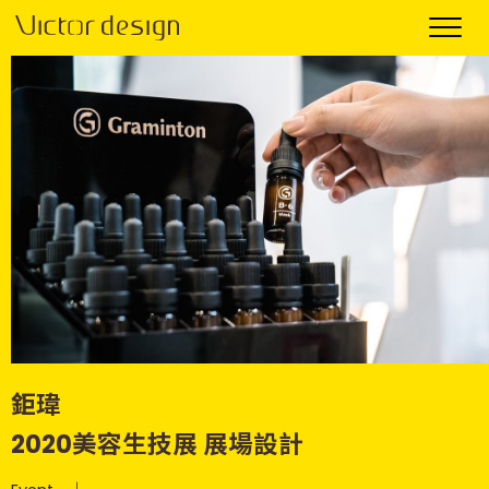
鉅瑋
2020美容生技展 展場設計