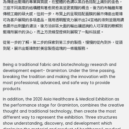
為傳達出鉅瑋的專業與質感，在整體的色調以黑白色搭配上識別的金色，
三座不同高度的結構體有著愈爬愈高並更寬闊的概念，後方的布軸牆有著
傳統工廠的碩大感，往前一步，布質上的呈現搭配面膜的展示傳達出鉅瑋
可為客戶展現的多項產品，運用透明壓克力展示出24宮格的液劑並運用調
色顯示出劑量的濃淡，後方洽談區大面的輸出讓諮詢的人可深度的瞭解到
鉅瑋所展示的決心，而上方流線型燈條則展現了一點科技感。
從第一步的了解，第二步的探索到第三步的製造，慢慢的從內到外，從頭
到尾，展示出鉅瑋對於美容製造這塊的一條龍服務。
Being a traditional fabric and biotechnology research and
development expert- Graminton. Under the time passing,
breaking the tradition and making the innovation with the
most professional, advanced, and safe way to provide
products.
In addition, the 2020 Asia Healthcare & Medical Exhibition as
the performance stage for Graminton, combines the creative
thought and traditional technology, then create the most
different way to represent the exhibition. Three structures
show understanding, discovery, and development which