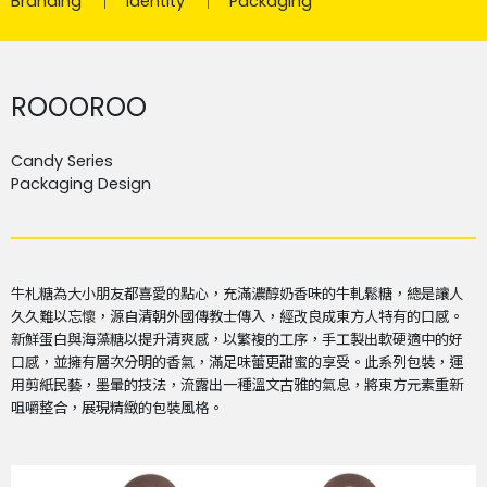
Branding
Identity
Packaging
ROOOROO
Candy Series
Packaging Design
牛札糖為大小朋友都喜愛的點心，充滿濃醇奶香味的牛軋鬆糖，總是讓人
久久難以忘懷，源自清朝外國傳教士傳入，經改良成東方人特有的口感。
新鮮蛋白與海藻糖以提升清爽感，以繁複的工序，手工製出軟硬適中的好
口感，並擁有層次分明的香氣，滿足味蕾更甜蜜的享受。此系列包裝，運
用剪紙民藝，墨暈的技法，流露出一種溫文古雅的氣息，將東方元素重新
咀嚼整合，展現精緻的包裝風格。