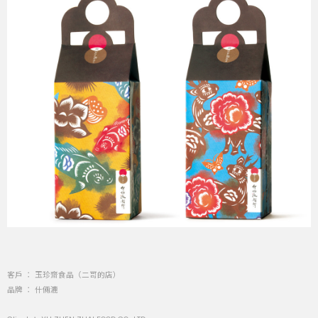
客戶 ： 玉珍齋食品（二哥的店）
品牌 ： 什倆漉