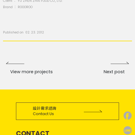
Client ：
YU ZHEN ZHAI FOOD CO., LTD.
Brand ：
ROOOROO
Published on 02. 23. 2012
View more projects
Next post
設計需求諮詢
Contact Us
CONTACT