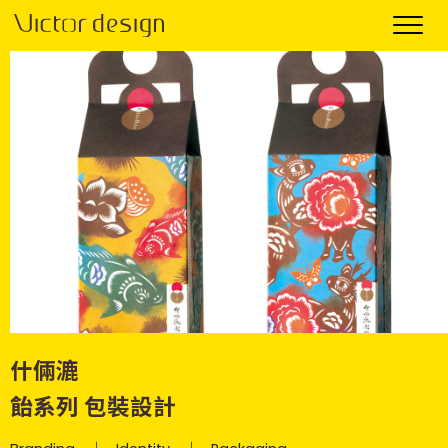
什倆漉
飴系列 包裝設計